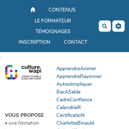
Aller au contenu principal
CONTENUS
LE FORMATEUR
Recherch
TÉMOIGNAGES
INSCRIPTION
CONTACT
.
ApprendreAnimer
ApprendreRayonner
AutresImpliquer
BacASable
CadreConfiance
CalendrieR
VOUS PROPOSE
CertificatioN
• une formation
CharlotteBinauld