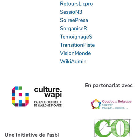
RetoursLicpro
SessioN3
SoireePresa
SorganiseR
TemoignageS
TransitionPiste
VisionMonde
WikiAdmin
En partenariat avec
Une initiative de l'asbl