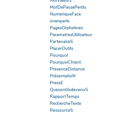
MoiValeurs
MotDePassePerdu
NumeriqueFace
onenparle
PagesOrphelines
ParametresUtilisateur
PartenaireS
PlacerOutils
PourquoI
PourquoiChiant
PresenceDistance
PrésentatioN
PressE
QuesontilsdevenuS
RapportTemps
RechercheTexte
RessourceS