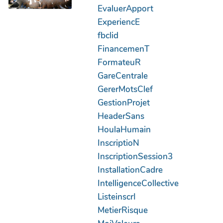
EvaluerApport
ExperiencE
fbclid
FinancemenT
FormateuR
GareCentrale
GererMotsClef
GestionProjet
HeaderSans
HoulaHumain
InscriptioN
InscriptionSession3
InstallationCadre
IntelligenceCollective
ListeinscrI
MetierRisque