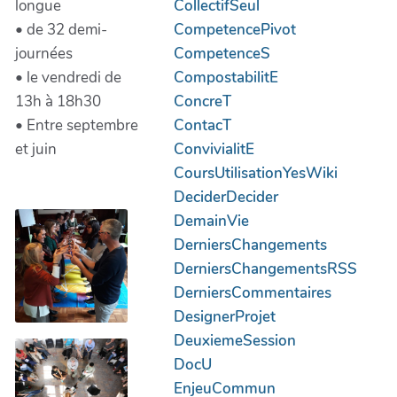
longue
CollectifSeul
• de 32 demi-
CompetencePivot
journées
CompetenceS
• le vendredi de
CompostabilitE
13h à 18h30
ConcreT
• Entre septembre
ContacT
et juin
ConvivialitE
CoursUtilisationYesWiki
DeciderDecider
DemainVie
DerniersChangements
DerniersChangementsRSS
DerniersCommentaires
DesignerProjet
DeuxiemeSession
DocU
EnjeuCommun