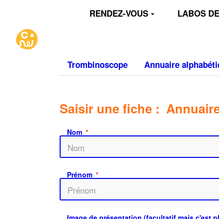
Aller au contenu principal
RENDEZ-VOUS
LABOS DE
Trombinoscope
Annuaire alphabét
Saisir une fiche : Annuair
Nom
Prénom
Image de présentation (facultatif mais c'est 