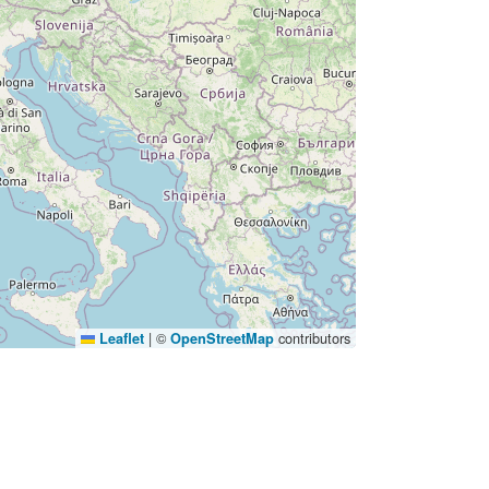
|
©
contributors
Leaflet
OpenStreetMap