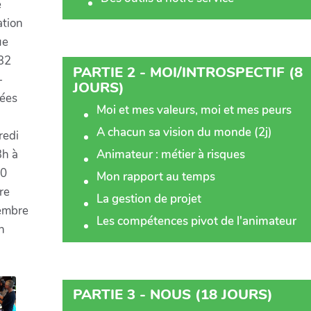
e
ation
ue
32
PARTIE 2 - MOI/INTROSPECTIF (8
-
JOURS)
nées
Moi et mes valeurs, moi et mes peurs
A chacun sa vision du monde (2j)
redi
Animateur : métier à risques
3h à
0
Mon rapport au temps
re
La gestion de projet
embre
Les compétences pivot de l'animateur
n
PARTIE 3 - NOUS (18 JOURS)