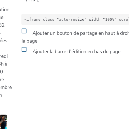
e
ation
ue
32
-
Ajouter un bouton de partage en haut à droi
nées
la page
Ajouter la barre d'édition en bas de page
redi
3h à
0
re
embre
n