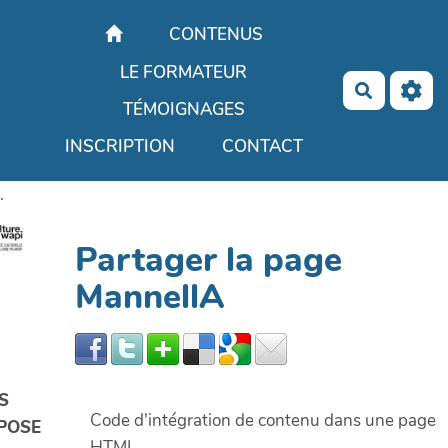
Aller au contenu principal
CONTENUS
LE FORMATEUR
Recherch
TÉMOIGNAGES
INSCRIPTION
CONTACT
.
Partager la page
MannellA
S
Code d'intégration de contenu dans une page
POSE
HTML