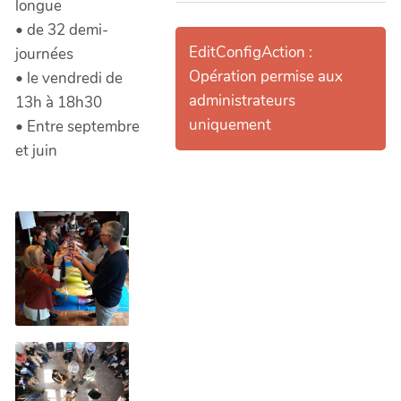
longue
• de 32 demi-
EditConfigAction :
journées
Opération permise aux
• le vendredi de
administrateurs
13h à 18h30
uniquement
• Entre septembre
et juin