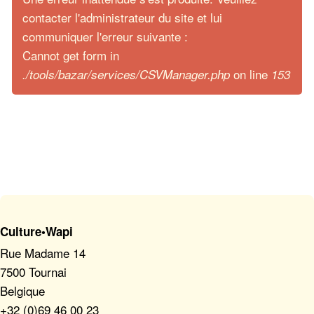
contacter l'administrateur du site et lui
communiquer l'erreur suivante :
Cannot get form in
on line
./tools/bazar/services/CSVManager.php
153
Culture•Wapi
Rue Madame 14
7500 Tournai
Belgique
+32 (0)69 46 00 23