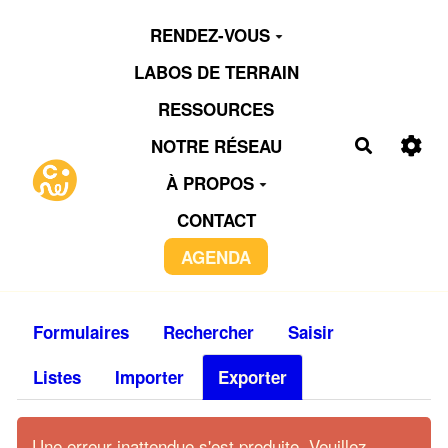
Aller au contenu principal
RENDEZ-VOUS
LABOS DE TERRAIN
RESSOURCES
NOTRE RÉSEAU
Recherch
À PROPOS
CONTACT
AGENDA
Formulaires
Rechercher
Saisir
Listes
Importer
Exporter
Une erreur inattendue s'est produite. Veuillez