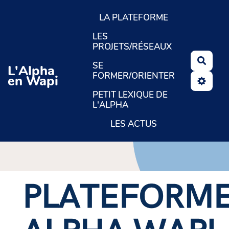
Aller au contenu principal
LA PLATEFORME
LES
PROJETS/RÉSEAUX
Reche
SE
L'Alpha
FORMER/ORIENTER
en Wapi
PETIT LEXIQUE DE
L'ALPHA
LES ACTUS