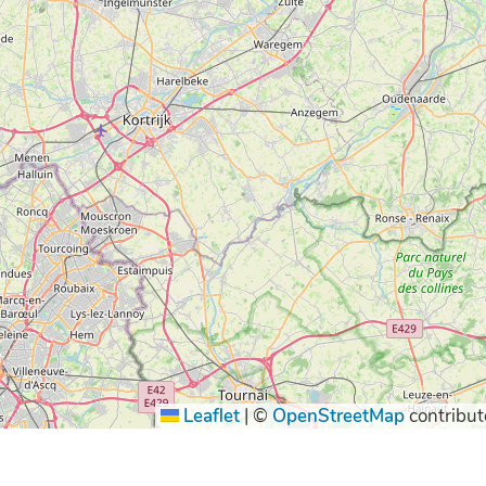
Leaflet
|
©
OpenStreetMap
contribut