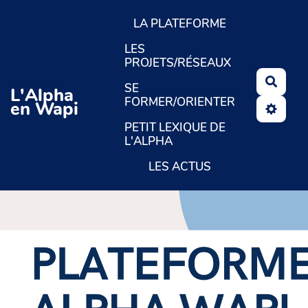
Aller au contenu principal
LA PLATEFORME
LES
PROJETS/RÉSEAUX
Reche
SE
L'Alpha
FORMER/ORIENTER
en Wapi
PETIT LEXIQUE DE
L'ALPHA
LES ACTUS