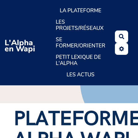
Aller au contenu principal
LA PLATEFORME
LES
PROJETS/RÉSEAUX
Reche
SE
L'Alpha
FORMER/ORIENTER
en Wapi
PETIT LEXIQUE DE
L'ALPHA
LES ACTUS