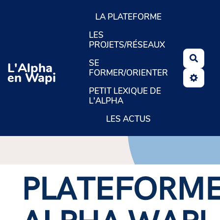
Aller au contenu principal
LA PLATEFORME
LES
PROJETS/RÉSEAUX
Reche
SE
L'Alpha
FORMER/ORIENTER
en Wapi
PETIT LEXIQUE DE
L'ALPHA
LES ACTUS