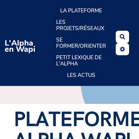
Aller au contenu principal
LA PLATEFORME
LES
PROJETS/RÉSEAUX
Reche
SE
L'Alpha
FORMER/ORIENTER
en Wapi
PETIT LEXIQUE DE
L'ALPHA
LES ACTUS