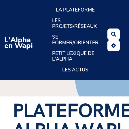
Aller au contenu principal
LA PLATEFORME
LES
PROJETS/RÉSEAUX
Reche
SE
L'Alpha
FORMER/ORIENTER
en Wapi
PETIT LEXIQUE DE
L'ALPHA
LES ACTUS