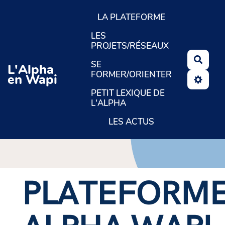
Aller au contenu principal
LA PLATEFORME
LES
PROJETS/RÉSEAUX
Reche
SE
L'Alpha
FORMER/ORIENTER
en Wapi
PETIT LEXIQUE DE
L'ALPHA
LES ACTUS