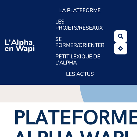
Aller au contenu principal
LA PLATEFORME
LES
PROJETS/RÉSEAUX
Reche
SE
L'Alpha
FORMER/ORIENTER
en Wapi
PETIT LEXIQUE DE
L'ALPHA
LES ACTUS