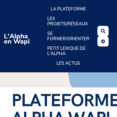
Aller au contenu principal
LA PLATEFORME
LES
PROJETS/RÉSEAUX
Reche
SE
L'Alpha
FORMER/ORIENTER
en Wapi
PETIT LEXIQUE DE
L'ALPHA
LES ACTUS