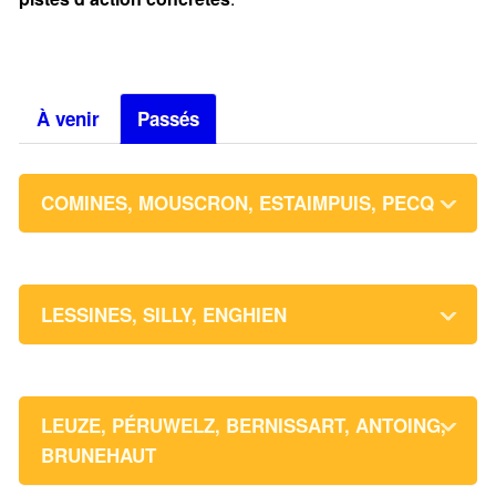
À venir
Passés
COMINES, MOUSCRON, ESTAIMPUIS, PECQ
LESSINES, SILLY, ENGHIEN
LEUZE, PÉRUWELZ, BERNISSART, ANTOING,
BRUNEHAUT