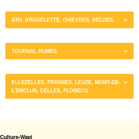
ATH, BRUGELETTE, CHIÈVRES, BELOEIL
TOURNAI, RUMES
ELLEZELLES, FRASNES, LEUZE, MONT-DE-
L'ENCLUS, CELLES, FLOBECQ
Culture•Wapi